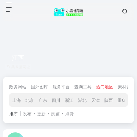
江西
共 6 篇网址
政务网站
国外图库
服务平台
查询工具
热门地区
素材资源
上海
北京
广东
四川
浙江
湖北
天津
陕西
重庆
辽
排序
发布
更新
浏览
点赞