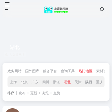
湖北
共 2 篇网址
政务网站
国外图库
服务平台
查询工具
热门地区
素材资源
上海
北京
广东
四川
浙江
湖北
天津
陕西
重庆
辽
排序
发布
更新
浏览
点赞