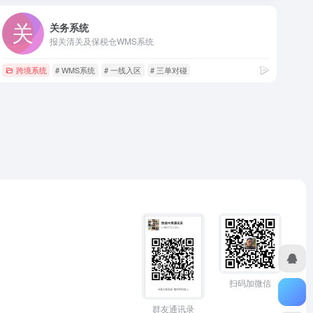
关务系统
报关清关及保税仓WMS系统
跨境系统
# WMS系统
# 一线入区
# 三单对碰
扫码加微信
群友通讯录