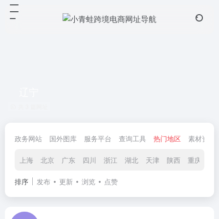
辽宁
共 3 篇网址
政务网站
国外图库
服务平台
查询工具
热门地区
素材资源
上海
北京
广东
四川
浙江
湖北
天津
陕西
重庆
辽
排序
发布
更新
浏览
点赞