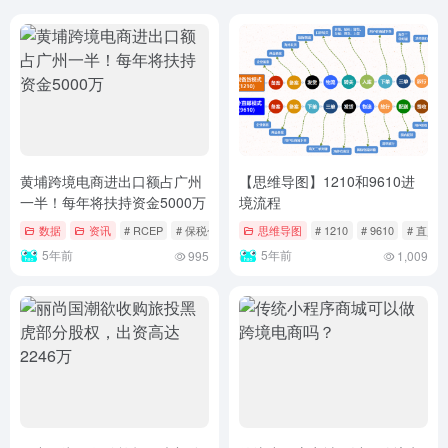
黄埔跨境电商进出口额占广州
【思维导图】1210和9610进
一半！每年将扶持资金5000万
境流程
数据
资讯
# RCEP
# 保税仓
# 特殊监管区域
思维导图
# 1210
# 9610
# 直购
5年前
5年前
995
1,009