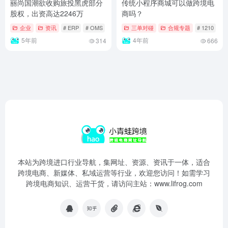
丽尚国潮欲收购旅投黑虎部分
传统小程序商城可以做跨境电
股权，出资高达2246万
商吗？
企业
资讯
# ERP
# OMS
# 京东
三单对碰
合规专题
# 1210
#
5年前
4年前
314
666
本站为跨境进口行业导航，集网址、资源、资讯于一体，适合
跨境电商、新媒体、私域运营等行业，欢迎您访问！如需学习
跨境电商知识、运营干货，请访问主站：www.lifrog.com