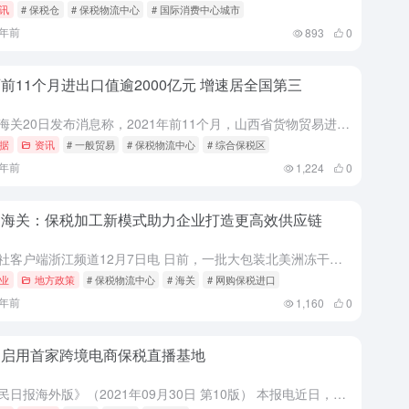
讯
# 保税仓
# 保税物流中心
# 国际消费中心城市
5年前
893
0
前11个月进出口值逾2000亿元 增速居全国第三
太原海关20日发布消息称，2021年前11个月，山西省货物贸易进出口2041.4亿元，同比增长58.1%，增速居全国第三。 据太原海关统计，2021年前11个月，山西省出口总值1247.1亿元，同比增...
据
资讯
# 一般贸易
# 保税物流中心
# 综合保税区
5年前
1,224
0
州海关：保税加工新模式助力企业打造更高效供应链
新华社客户端浙江频道12月7日电 日前，一批大包装北美洲冻干蓝莓从国外空运进口，经海关检疫后运至杭州保税物流中心(B型)。在保税物流中心内严格按食品安全要求设计的流水线上，这批冻干蓝莓被分装成小份，后...
业
地方政策
# 保税物流中心
# 海关
# 网购保税进口
5年前
1,160
0
岛启用首家跨境电商保税直播基地
《人民日报海外版》（2021年09月30日 第10版） 本报电近日，山东首家跨境电商保税直播基地在青岛跨境电商综试区正式启用。至此，青岛跨境电商综试区聚集了全国首家海关总署批准的海运快件中心、山东省内...