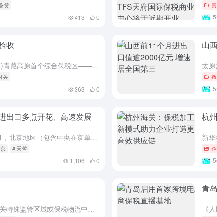
税备货
资
413
0
验收
山西
中新社西宁12月20日电 (记者 孙睿)青藏高原首个综合保税区——西宁综合保税区20日通过视频正式通过国家验收，填补了青藏高原没有综合性海关特殊监管区域的空白。 目前，中国已建成运营的综合保税区有96...
 封关
数
363
0
进出口多点开花、高速发展
杭
据北京海关统计，2021年前11个月，北京地区（包含中央在京单位）进出口2.77万亿元人民币，较去年同期（下同）增长30.3%，较2019年同期增长6.1%。其中，进口2.21万亿元，增长30.2...
北京
# 天竺
企
1,106
0
青
指电子商务企业将整批商品运入海关特殊监管区域或保税物流中心（B型）内并向海关报关，海关实施账册管理。境内个人网购区内商品后，电子商务企业、支付企业和物流企业分别将电子订单、支付凭证、电子运单等传输给海...