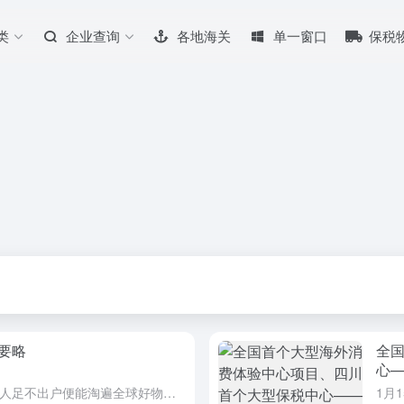
类
企业查询
各地海关
单一窗口
保税
要略
全
心—
随着跨境电子商务的蓬勃发展，国人足不出户便能淘遍全球好物。目前，在跨境电商零售进口模式中，最常见的是“1210”“1239”和“9610”模式；其中，网购保税进口（海关监管方式代码“1210”）（以下...