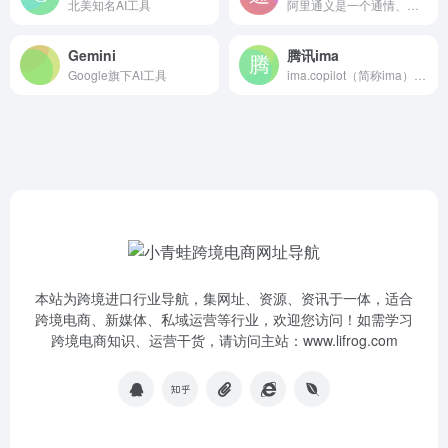
北美知名AI工具
阿里通义是一个通情、达义的国产AI模型，可以帮你解答问题、文档阅读、联网搜索并写作总结，最多支持1000万字的文档速读。通义_你的全能AI助手
‎Gemini
腾讯ima
Google旗下AI工具
ima.copilot（简称ima）是一款以知识库为核心的智能工作台产品，已接入腾讯混元大模型和DeepSeek R1模型满血版。ima是搜、读、写一体的效率工具，旨在帮助有较强知识获取、信息处理、内容输出需求的用户，提升学习、办公效率。
本站为跨境进口行业导航，集网址、资源、资讯于一体，适合
跨境电商、新媒体、私域运营等行业，欢迎您访问！如需学习
跨境电商知识、运营干货，请访问主站：www.lifrog.com