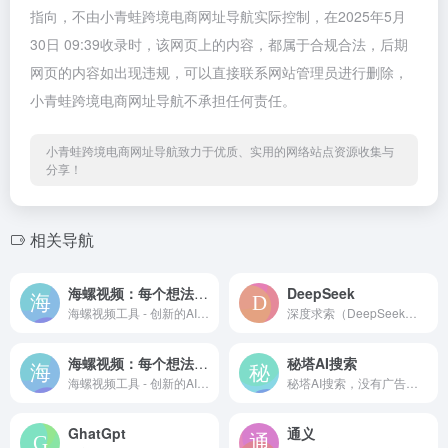
指向，不由小青蛙跨境电商网址导航实际控制，在2025年5月
30日 09:39收录时，该网页上的内容，都属于合规合法，后期
网页的内容如出现违规，可以直接联系网站管理员进行删除，
小青蛙跨境电商网址导航不承担任何责任。
小青蛙跨境电商网址导航致力于优质、实用的网络站点资源收集与
分享！
相关导航
海螺视频：每个想法都是一部大片
DeepSeek
海螺视频工具 - 创新的AI视频生成器和提示词工具，可以将您的想法转化为精美的AI视频。只需一段文字，即可借助尖端的AI技术，在短时间内创作出引人入胜的视觉作品。现在就用海螺视频释放您的创造力吧。
深度求索（DeepSeek），成立于2023年，专注于研究世界领先的通用人工智能底层模型与技术，挑战人工智能前沿性难题。基于自研训练框架、自建智算集群和万卡算力等资源，深度求索团队仅用半年时间便已发布并开源多个百亿级参数大模型，如DeepSeek-LLM通用大语言模型、DeepSeek-Coder代码大模型，并在2024年1月率先开源国内首个MoE大模型（DeepSeek-MoE），各大模型在公开评测榜单及真实样本外的泛化效果均有超越同级别模型的出色表现。和 DeepSeek AI 对话，轻松接入 API。
海螺视频：每个想法都是一部大片
秘塔AI搜索
海螺视频工具 - 创新的AI视频生成器和提示词工具，可以将您的想法转化为精美的AI视频。只需一段文字，即可借助尖端的AI技术，在短时间内创作出引人入胜的视觉作品。现在就用海螺视频释放您的创造力吧。
秘塔AI搜索，没有广告，直达结果
GhatGpt
通义