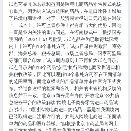
试点药品具体名录和范围是跨境电商药品零售模式的核
心重点。因为纳入试点范围的药品，在进口途径上增加
了跨境电商途径，对于一般贸易途径进口无论是在时效
上、成本上、许可监管条件上都有相当大的优势，因此
一直是业内关注的重点问题。在河南模式中，根据国务
院国函〔2021〕51号批复，试点品种为已取得我国境
内上市许可的13个非处方药，试点目录由财政部、商务
部、海关总署、税务总局、市场监管总局、国家药监局
等部门联合印发，试点期内原则上不再扩大试点目录。
试点目录内的13个药品“参照”执行跨境电商零售进口相
关税收政策，因此可以理解13个非处方药不在正面清单
的范围里面。而北京模式的产品清单并未由官方正式发
布。经过多途径的检索和咨询，相关的主管机构反馈的
信息并不一致。北京市商务局主办的“开放北京”公共信
息服务平台的政策解读“跨境电子商务零售进口药品试
点”指出：“通过跨境电商进口的药品，需是在我国境内
已经取得进口注册许可的、并列入跨境电商进口正面清
单内的药品和医疗器械。”但根据北京市药监局官网上
关于方案的报道，“凡是在我国境内已经取得进口注册