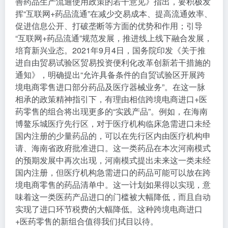
善药品生产流通使用政策的若干意见》指出，要积极发
挥“互联网+药品流通”在减少交易成本、提高流通效率、
促进信息公开、打破垄断等方面的优势和作用；引导
“互联网+药品流通”规范发展，推进线上线下融合发展，
培育新兴业态。2021年9月4日，国务院印发《关于推
进自由贸易试验区贸易投资便利化改革创新若干措施的
通知》，明确提出“允许具备条件的自贸试验区开展跨
境电商零售进口部分药品及医疗器械业务”。在这一脉
相承的政策精神指引下，有理由相信跨境电商进口+医
药零售的组合将出现更多的“实践产品”。例如，在海南
博鳌乐城医疗先行区，对于医疗机构临床急需进口未经
国内注册的少量药品的，可以在先行区内由医疗机构申
请、海南省政府批准进口。这一类药品在本次河南模式
的预期发展中再次出现，河南模式提出未来这一类未经
国内注册，但医疗机构急需进口的药品可能可以放在跨
境电商零售的药品清单中。这一计划如果得以实现，意
味着这一类医药产品进口的门槛被大幅降低，而且自动
实现了进口环节税费的大幅降低。这种跨境电商进口
+医药零售的新组合值得我们拭目以待。