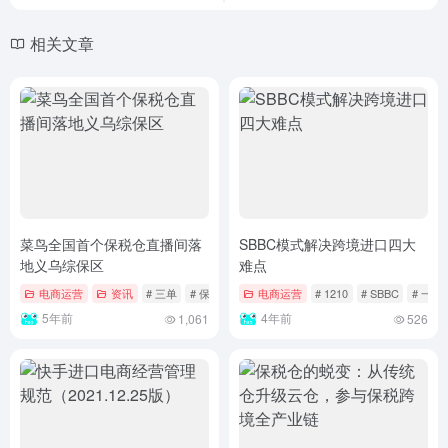
相关文章
菜鸟全国首个保税仓直播间落
SBBC模式解决跨境进口四大
地义乌综保区
难点
电商运营
资讯
# 三单
# 保税仓
# 保税仓直播
电商运营
# 1210
# SBBC
# 一线
5年前
4年前
1,061
526