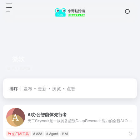
微软
共 1 篇网址
排序
发布
更新
浏览
点赞
AI办公智能体先行者
天工Skywork是一款具备超强DeepResearch能力的全新AI Office智能体，通过3个专家agent和1个通用agent，让AI深度研究，一键生成AI文档、AI PPT、AI表格，高效应对各类办公、学习场景；也支持网页html、图像、视频、有声书、绘本等多种形式的创意内容创作，激发无限灵感。 天工Skywork融合先进的多模态理解与深度检索分析技术，一问即得科研级、专业级、咨询级的高质量结果，帮助你摆脱繁琐事务，显著提升效率。 无论你是职场白领、科研人员、大学生、研究生，还是自媒体KOL，天工Skywork都将是你值得信赖的智能伙伴，助你专注思考、释放创造力。
热门AI工具
# A2A
# Agent
# AI